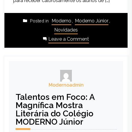
para receber calorosamente os alunos de […]
Moderno
,
Moderno Júnior
,
Posted in
Novidades
Leave a Comment
Modernoadmin
Talentos em Foco: A
Magnífica Mostra
Literária do Colégio
MODERNO Júnior