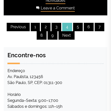
ingressar no Ensino Fundamental Anos Finais: a
Cerimônia da Caneta. Esse momento,
aguardado com ansiedade pelas crianças,
marca […]
Moderno
,
Moderno Júnior
,
Posted in
Novidades
Leave a Comment
Previous
1
2
3
4
5
6
7
8
9
Next
Encontre-nos