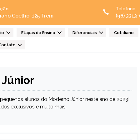
ação
Telefone
ciano Coelho, 125 Trem
(96) 3313
io
Etapas de Ensino
Diferenciais
Cotidiano
Contato
Júnior
equenos alunos do Moderno Júnior neste ano de 2023!
dos exclusivos e muito mais.