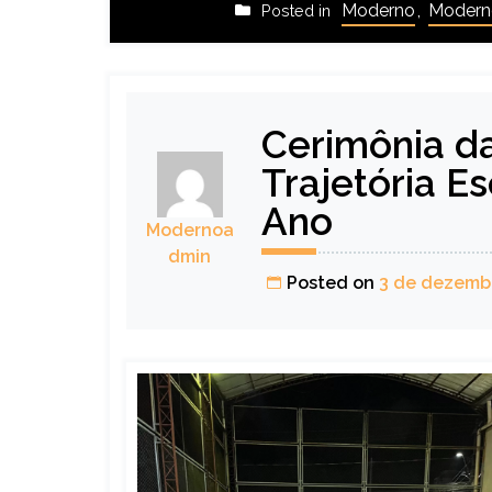
Moderno
,
Moderno
Posted in
Cerimônia d
Trajetória E
Ano
Modernoa
dmin
Posted on
3 de dezemb