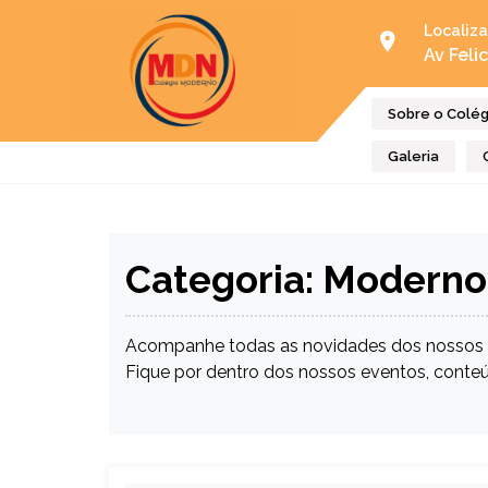
Localiz
Av Feli
Colégio Moderno
DERNO – Centro de Ensino, Educação e Cultura
Sobre o Colég
Galeria
Categoria:
Moderno 
Acompanhe todas as novidades dos nossos p
Fique por dentro dos nossos eventos, conteú